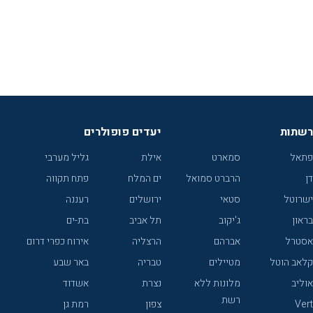
רשתות
יעדים פופולרים
פתאל
סמארט
אילת
גליל מערבי
דן
הרברט סמואל
ים המלח
פתח תקווה
ישרוטל
סטאי
ירושלים
רעננה
בראון
ג'יקוב
תל אביב
בת-ים
אסטרל
אברהם
הרצליה
אירוח כפרי דרום
קלאב הוטל
מטיילים
טבריה
באר שבע
אוליב
מלונות ללא
נצרת
אשדוד
רשת
Vert
צפון
רמת גן