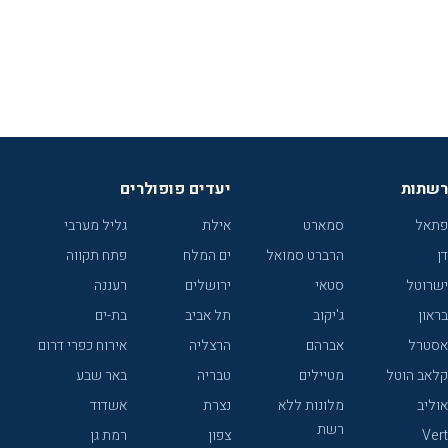
רשתות
יעדים פופולרים
פתאל
סמארט
אילת
גליל מערבי
דן
הרברט סמואל
ים המלח
פתח תקווה
ישרוטל
סטאי
ירושלים
רעננה
בראון
ג'יקוב
תל אביב
בת-ים
אסטרל
אברהם
הרצליה
אירוח כפרי דרום
קלאב הוטל
מטיילים
טבריה
באר שבע
אוליב
מלונות ללא
נצרת
אשדוד
רשת
Vert
צפון
רמת גן