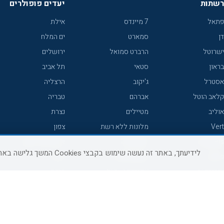
רשתות
יעדים פופולרים
פתאל
7 מיינדס
אילת
דן
סמארט
ים המלח
ישרוטל
הרברט סמואל
ירושלים
בראון
סטאי
תל אביב
אסטרל
ג'יקוב
הרצליה
קלאב הוטל
אברהם
טבריה
אוליב
מטיילים
נצרת
Vert
מלונות ללא רשת
צפון
icHotels
C HOTEL
אירוח כפרי צפון
לידיעתך, באתר זה נעשה שימוש בקבצי Cookies המשך גלישה באתר מהווה הסכמה לשימוש זה, למידע נוסף ניתן לעיין
פרימה
קראון פלאזה
נתניה
אורכידאה
אפריקה ישראל
חיפה
דניאל
רוקסון
מרכז
ישרוטל יוקרה
אדם
אשקלון
קיסר
Adar
מצפה רמון