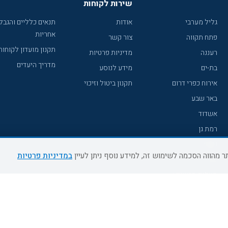
שירות לקוחות
גליל מערבי
אודות
תנאים כלליים והגבל
אחריות
פתח תקווה
צור קשר
תקנון מועדון לקוחות
רעננה
מדיניות פרטיות
מדריך היעדים
בת-ים
מידע לנוסע
אירוח כפרי דרום
תקנון ביטול וזיכוי
באר שבע
אשדוד
רמת גן
נהריה
במדיניות פרטיות
עכו
מעלות תרשיחא
רחובות
צפת
חדרה