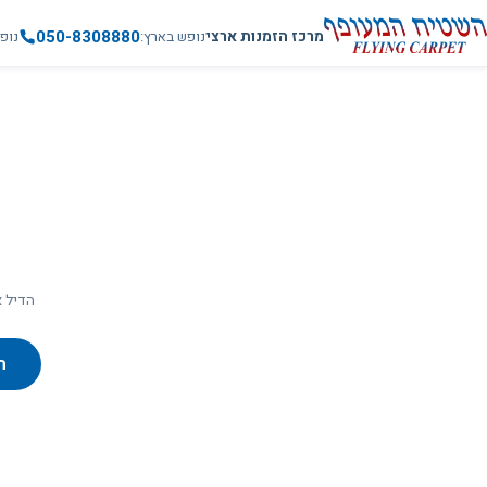
050-8308880
מרכז הזמנות ארצי
נופש בארץ
נופ
הדיל א
ח