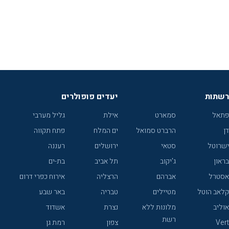
רשתות
יעדים פופולרים
פתאל
סמארט
אילת
גליל מערבי
דן
הרברט סמואל
ים המלח
פתח תקווה
ישרוטל
סטאי
ירושלים
רעננה
בראון
ג'יקוב
תל אביב
בת-ים
אסטרל
אברהם
הרצליה
אירוח כפרי דרום
קלאב הוטל
מטיילים
טבריה
באר שבע
אוליב
מלונות ללא
נצרת
אשדוד
רשת
Vert
צפון
רמת גן