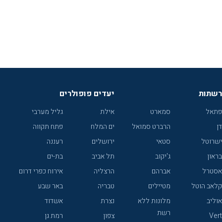
רשתות
יעדים פופולרים
פתאל
סמארט
אילת
גליל מערבי
דן
הרברט סמואל
ים המלח
פתח תקווה
ישרוטל
סטאי
ירושלים
רעננה
בראון
ג'יקוב
תל אביב
בת-ים
אסטרל
אברהם
הרצליה
אירוח כפרי דרום
קלאב הוטל
מטיילים
טבריה
באר שבע
אוליב
מלונות ללא
נצרת
אשדוד
רשת
Vert
צפון
רמת גן