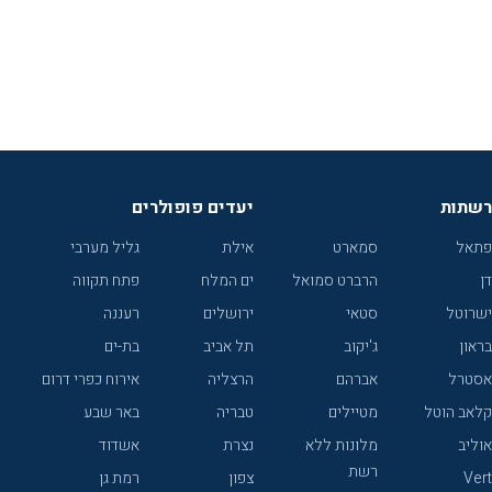
רשתות
יעדים פופולרים
פתאל
סמארט
אילת
גליל מערבי
דן
הרברט סמואל
ים המלח
פתח תקווה
ישרוטל
סטאי
ירושלים
רעננה
בראון
ג'יקוב
תל אביב
בת-ים
אסטרל
אברהם
הרצליה
אירוח כפרי דרום
קלאב הוטל
מטיילים
טבריה
באר שבע
אוליב
מלונות ללא
נצרת
אשדוד
רשת
Vert
צפון
רמת גן