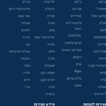
בראון
ג'יקוב
תל אביב
בת-ים
אסטרל
אברהם
הרצליה
אירוח כפרי דרום
קלאב הוטל
מטיילים
טבריה
באר שבע
אוליב
מלונות ללא
נצרת
אשדוד
רשת
Vert
צפון
רמת גן
C HOTEL
icHotels
אירוח כפרי צפון
נהריה
קראון פלאזה
פרימה
נתניה
עכו
אפריקה ישראל
אורכידאה
חיפה
מעלות תרשיחא
רוקסון
דניאל
מרכז
רחובות
אדם
ישרוטל יוקרה
אשקלון
צפת
Adar
קיסר
מצפה רמון
חדרה
גולדן קראון
גרנד
זיכרון יעקב
דרום
Liam
אטלס
גדרה
ערד
7 מיינדס
קיסריה
שירות לקוחות
מידע ושירות