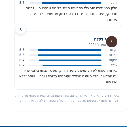
אוכל
8.3
מלון בסטנדרט טוב בלי הפתעות רעות. כל מה שהובטח — נמסר.
חדר נקי, מיטה נוחה, חניה, בריכה. בדיוק מה שצריך לחופשה
נינוחה.
י.דפנה
י
אפריל 2024
נקיות
8.8
שירות
8.8
מיקום
8.7
אוכל
8.2
שירות הסעות לשדה התעופה היה מדויק ופשט. הצוות בלובי עוזר
עם המלצות. חדר השינה מבודד אקוסטית בצורה טובה — ישנתי ללא
הפרעות.
השטיח המעופף אינו אחראי לתוכן הביקורות המוצגות. המידע נאסף ממקורות
גלויים ופתוחים באינטרנט. על הלקוח מוטלת האחריות לבדוק את המידע.