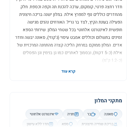
חדר רחצה פרטי, קומקום, ערכה להכנת תה וקפה וכספת. חלק
מהחדרים כוללים נוף למפרץ אילת. במלון ישנה בריכה חיצונית
הפעילה בעונת הקיץ, לצד בר גריל. האורחים נהנים מגישה
חופשית לאינטרנט אלחוטי בכל שטחי המלון. שירותי הספא
זמינים בתשלום וכוללים אמבט עיסוי (ג’קוזי), סאונה יבשה וחדר
אדים. המלון ממוקם במרחק הליכה קצרה מהתחנה המרכזית של
אילת (כ-5 דקות), ובסמוך לאתרים כמו גן בנימין וגן הפסלים
(כ-1.2 ק"מ).
מתקני המלון
סאונה
בר
חניה
אינטרנט אלחוטי
בריכת שחייה חיצונית
ספא
חדר ללא עישון