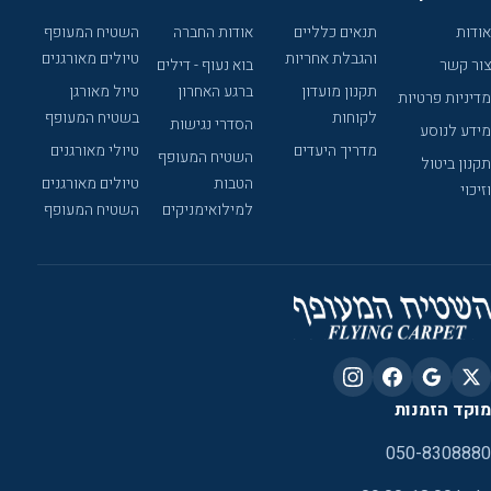
אודות
תנאים כלליים
אודות החברה
השטיח המעופף
והגבלת אחריות
טיולים מאורגנים
צור קשר
בוא נעוף - דילים
תקנון מועדון
ברגע האחרון
טיול מאורגן
מדיניות פרטיות
לקוחות
בשטיח המעופף
הסדרי נגישות
מידע לנוסע
מדריך היעדים
טיולי מאורגנים
השטיח המעופף
תקנון ביטול
הטבות
טיולים מאורגנים
וזיכוי
למילואימניקים
השטיח המעופף
מוקד הזמנות
050-8308880