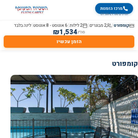
מרכז הזמנות
זמינים 07:00-21:00
קומפורט
|
2 מבוגרים
|
2
לילות
|
6 אוגוסט
-
8 אוגוסט
|
לינה בלבד
₪
1,534
סה״כ
הזמן עכשיו
קומפורט