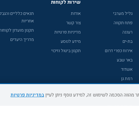
שירות לקוחות
גליל מערבי
אודות
תנאים כלליים והגבל
אחריות
פתח תקווה
צור קשר
תקנון מועדון לקוחות
רעננה
מדיניות פרטיות
מדריך היעדים
בת-ים
מידע לנוסע
אירוח כפרי דרום
תקנון ביטול וזיכוי
באר שבע
אשדוד
רמת גן
נהריה
במדיניות פרטיות
עכו
מעלות תרשיחא
רחובות
צפת
חדרה