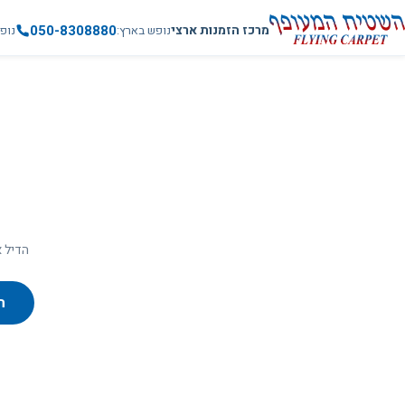
050-8308880
מרכז הזמנות ארצי
נופש בארץ
נופ
הדיל א
ח