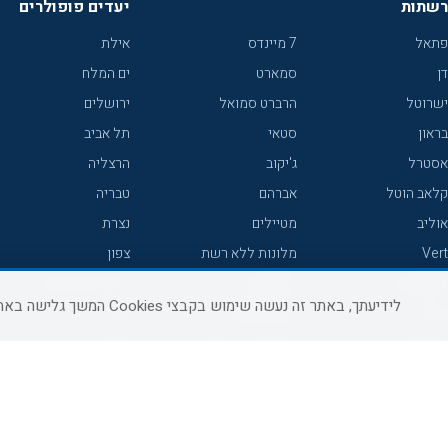
רשתות
יעדים פופולרים
פתאל
7 מיינדס
אילת
דן
סמארט
ים המלח
ישרוטל
הרברט סמואל
ירושלים
בראון
סטאי
תל אביב
אסטרל
ג'יקוב
הרצליה
קלאב הוטל
אברהם
טבריה
אוליב
מטיילים
נצרת
Vert
מלונות ללא רשת
צפון
icHotels
C HOTEL
אירוח כפרי צפון
לידיעתך, באתר זה נעשה שימוש בקבצי Cookies המשך גלישה באתר מהווה הסכמה לשימוש זה, למידע נוסף ניתן לעיין
פרימה
קראון פלאזה
נתניה
אורכידאה
אפריקה ישראל
חיפה
דניאל
רוקסון
מרכז
ישרוטל יוקרה
אדם
אשקלון
קיסר
Adar
מצפה רמון