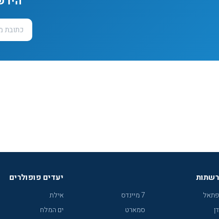
הירש
רשתות
יעדים פופולרים
פתאל
7 מיינדס
אילת
דן
סמארט
ים המלח