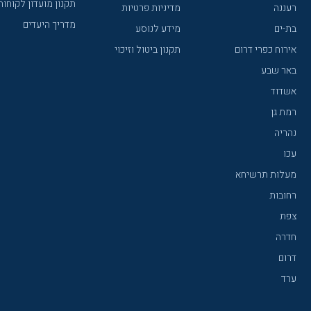
תקנון מועדון לקוחות
רעננה
מדיניות פרטיות
מדריך היעדים
בת-ים
מידע לנוסע
אירוח כפרי דרום
תקנון ביטול וזיכוי
באר שבע
אשדוד
רמת גן
נהריה
עכו
מעלות תרשיחא
רחובות
צפת
חדרה
דרום
ערד