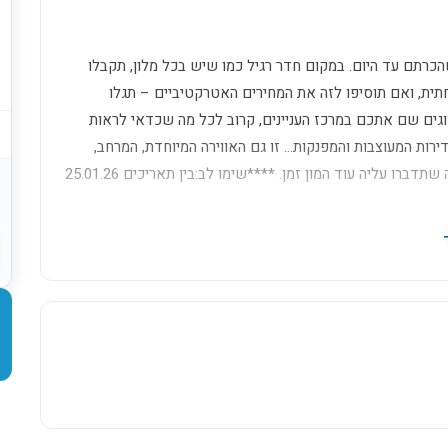
רתם עד היום. במקום חדר רגיל כמו שיש בכל מלון, תקבלו
ית, ואם תוסיפו לזה את המחירים האטרקטיביים – תגלו
גים שם אתכם במרכז העניינים, קרוב לכל מה שכדאי לראות
רות המעוצבות והמפנקות… זו גם האווירה המיוחדת, המרחב,
הפרטיות, ומבחר המתקנים והשירותים שהופכים את האירוח אצלנו לחוויה שתדברו עליה עוד המון זמן. ****שימו לב:בין תאריכים 25.01.26