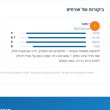
ביקורות של אורחים
י.חנה
י
אוגוסט 2024
נקיות
9
שירות
8.7
מיקום
9
אוכל
8
לנסיעות משפחה ענקיות — אלמוגים הוא הפתרון. דירה עם מטבח מלא,
שתי חדרי שינה וסלון — ממש כמו בית. חסכנו המון על אוכל ויכולנו
לאכול ביחד בדירה. מאוד מומלץ.
השטיח המעופף אינו אחראי לתוכן הביקורות המוצגות. המידע נאסף ממקורות גל