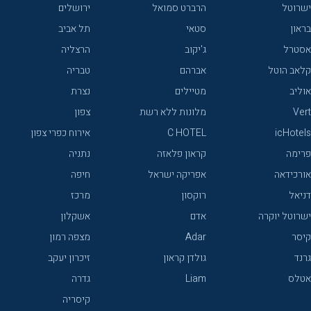
ישרוטל
הרברט סמואל
ירושלים
בראון
סטאי
תל אביב
אסטרל
ג'יקוב
הרצליה
קלאב הוטל
אברהם
טבריה
אוליב
מטיילים
נצרת
Vert
מלונות ללא רשת
צפון
icHotels
C HOTEL
אירוח כפרי צפון
פרימה
קראון פלאזה
נתניה
אורכידאה
אפריקה ישראל
חיפה
דניאל
רוקסון
מרכז
ישרוטל יוקרה
אדם
אשקלון
קיסר
Adar
מצפה רמון
גרנד
גולדן קראון
זיכרון יעקב
אטלס
Liam
גדרה
קיסריה