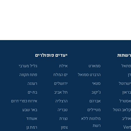
רשתות
יעדים פופולרים
פתאל
סמארט
אילת
גליל מערבי
דן
הרברט סמואל
ים המלח
פתח תקווה
ישרוטל
סטאי
ירושלים
רעננה
בראון
ג'יקוב
תל אביב
בת-ים
אסטרל
אברהם
הרצליה
אירוח כפרי דרום
קלאב הוטל
מטיילים
טבריה
באר שבע
אוליב
מלונות ללא
נצרת
אשדוד
רשת
Vert
צפון
רמת גן