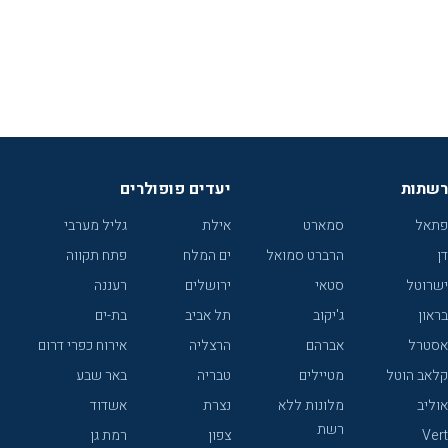
רשתות
יעדים פופולרים
פתאל
סמארט
אילת
גליל מערבי
דן
הרברט סמואל
ים המלח
פתח תקווה
ישרוטל
סטאי
ירושלים
רעננה
בראון
ג'יקוב
תל אביב
בת-ים
אסטרל
אברהם
הרצליה
אירוח כפרי דרום
קלאב הוטל
מטיילים
טבריה
באר שבע
אוליב
מלונות ללא
נצרת
אשדוד
רשת
Vert
צפון
רמת גן