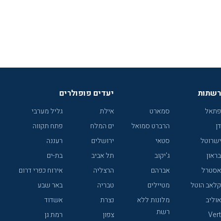
רשתות
יעדים פופולרים
פתאל
סמארט
אילת
גליל מערבי
דן
הרברט סמואל
ים המלח
פתח תקווה
ישרוטל
סטאי
ירושלים
רעננה
בראון
ג'יקוב
תל אביב
בת-ים
אסטרל
אברהם
הרצליה
אירוח כפרי דרום
קלאב הוטל
מטיילים
טבריה
באר שבע
אוליב
מלונות ללא
נצרת
אשדוד
רשת
Vert
צפון
רמת גן