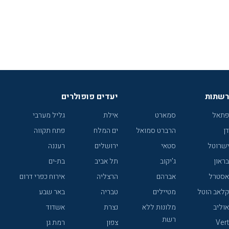
רשתות
יעדים פופולרים
פתאל
סמארט
אילת
גליל מערבי
דן
הרברט סמואל
ים המלח
פתח תקווה
ישרוטל
סטאי
ירושלים
רעננה
בראון
ג'יקוב
תל אביב
בת-ים
אסטרל
אברהם
הרצליה
אירוח כפרי דרום
קלאב הוטל
מטיילים
טבריה
באר שבע
אוליב
מלונות ללא
נצרת
אשדוד
רשת
Vert
צפון
רמת גן