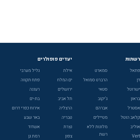
רשתות
יעדים פופולרים
פתאל
סמארט
אילת
גליל מערבי
דן
הרברט סמואל
ים המלח
פתח תקווה
ישרוטל
סטאי
ירושלים
רעננה
בראון
ג'יקוב
תל אביב
בת-ים
אסטרל
אברהם
הרצליה
אירוח כפרי דרום
קלאב הוטל
מטיילים
טבריה
באר שבע
אוליב
מלונות ללא
נצרת
אשדוד
רשת
Vert
צפון
רמת גן