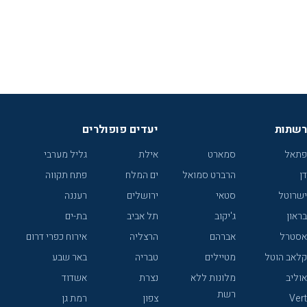
רשתות
יעדים פופולרים
פתאל
סמארט
אילת
גליל מערבי
דן
הרברט סמואל
ים המלח
פתח תקווה
ישרוטל
סטאי
ירושלים
רעננה
בראון
ג'יקוב
תל אביב
בת-ים
אסטרל
אברהם
הרצליה
אירוח כפרי דרום
קלאב הוטל
מטיילים
טבריה
באר שבע
אוליב
מלונות ללא
נצרת
אשדוד
רשת
Vert
צפון
רמת גן