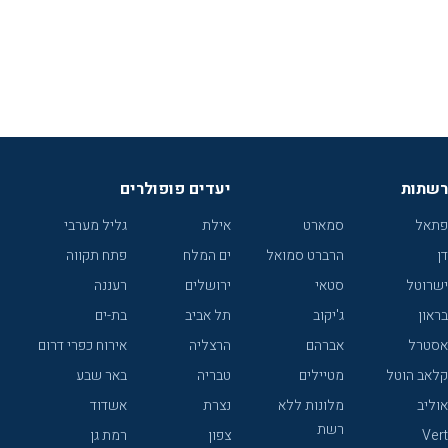
רשתות
יעדים פופולרים
פתאל
סמארט
אילת
גליל מערבי
דן
הרברט סמואל
ים המלח
פתח תקווה
ישרוטל
סטאי
ירושלים
רעננה
בראון
ג'יקוב
תל אביב
בת-ים
אסטרל
אברהם
הרצליה
אירוח כפרי דרום
קלאב הוטל
מטיילים
טבריה
באר שבע
אוליב
מלונות ללא
נצרת
אשדוד
רשת
Vert
צפון
רמת גן