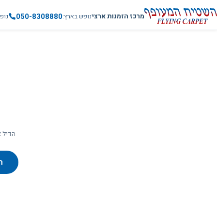
050-8308880
מרכז הזמנות ארצי
נופש בארץ
נופ
הדיל א
ח