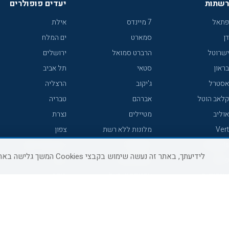
רשתות
יעדים פופולרים
פתאל
7 מיינדס
אילת
דן
סמארט
ים המלח
ישרוטל
הרברט סמואל
ירושלים
בראון
סטאי
תל אביב
אסטרל
ג'יקוב
הרצליה
קלאב הוטל
אברהם
טבריה
אוליב
מטיילים
נצרת
Vert
מלונות ללא רשת
צפון
icHotels
C HOTEL
אירוח כפרי צפון
לידיעתך, באתר זה נעשה שימוש בקבצי Cookies המשך גלישה באתר מהווה הסכמה לשימוש זה, למידע נוסף ניתן לעיין
פרימה
קראון פלאזה
נתניה
אורכידאה
אפריקה ישראל
חיפה
דניאל
רוקסון
מרכז
ישרוטל יוקרה
אדם
אשקלון
קיסר
Adar
מצפה רמון