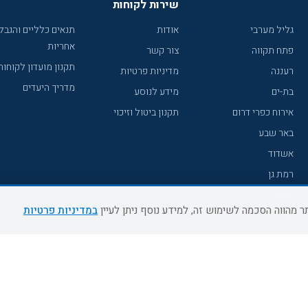
שירות לקוחות
גליל מערבי
אודות
תנאים כלליים והגבל
אחריות
פתח תקווה
צור קשר
תקנון מועדון לקוחות
רעננה
מדיניות פרטיות
מדריך היעדים
בת-ים
מידע לנוסע
אירוח כפרי דרום
תקנון ביטול וזיכוי
באר שבע
אשדוד
רמת גן
נהריה
במדיניות פרטיות
עכו
מעלות תרשיחא
רחובות
צפת
חדרה