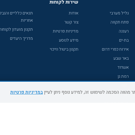
שירות לקוחות
גליל מערבי
אודות
תנאים כלליים והגבל
אחריות
פתח תקווה
צור קשר
תקנון מועדון לקוחות
רעננה
מדיניות פרטיות
מדריך היעדים
בת-ים
מידע לנוסע
אירוח כפרי דרום
תקנון ביטול וזיכוי
באר שבע
אשדוד
רמת גן
נהריה
במדיניות פרטיות
עכו
מעלות תרשיחא
רחובות
צפת
חדרה