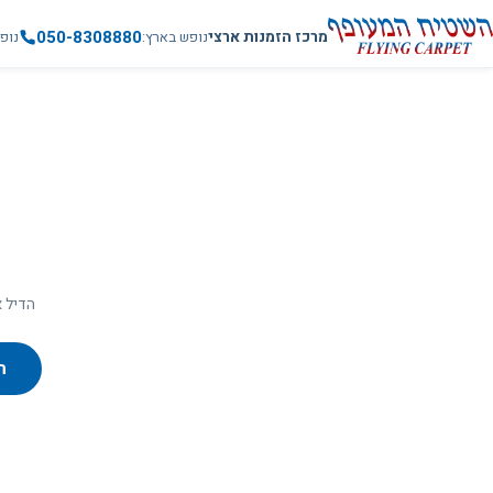
050-8308880
מרכז הזמנות ארצי
נופש בארץ
נופ
הדיל א
ח