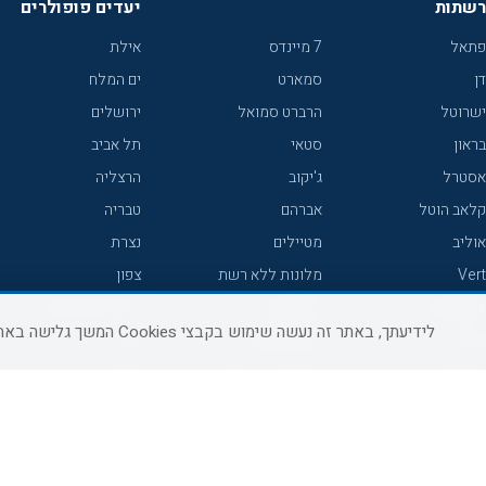
רשתות
יעדים פופולרים
פתאל
7 מיינדס
אילת
דן
סמארט
ים המלח
ישרוטל
הרברט סמואל
ירושלים
בראון
סטאי
תל אביב
אסטרל
ג'יקוב
הרצליה
קלאב הוטל
אברהם
טבריה
אוליב
מטיילים
נצרת
Vert
מלונות ללא רשת
צפון
icHotels
C HOTEL
אירוח כפרי צפון
לידיעתך, באתר זה נעשה שימוש בקבצי Cookies המשך גלישה באתר מהווה הסכמה לשימוש זה, למידע נוסף ניתן לעיין
פרימה
קראון פלאזה
נתניה
אורכידאה
אפריקה ישראל
חיפה
דניאל
רוקסון
מרכז
ישרוטל יוקרה
אדם
אשקלון
קיסר
Adar
מצפה רמון