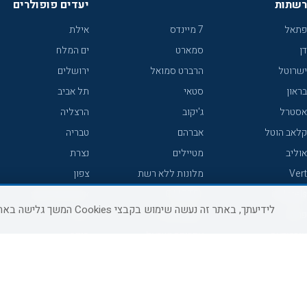
רשתות
יעדים פופולרים
פתאל
7 מיינדס
אילת
דן
סמארט
ים המלח
ישרוטל
הרברט סמואל
ירושלים
בראון
סטאי
תל אביב
אסטרל
ג'יקוב
הרצליה
קלאב הוטל
אברהם
טבריה
אוליב
מטיילים
נצרת
Vert
מלונות ללא רשת
צפון
icHotels
C HOTEL
אירוח כפרי צפון
לידיעתך, באתר זה נעשה שימוש בקבצי Cookies המשך גלישה באתר מהווה הסכמה לשימוש זה, למידע נוסף ניתן לעיין
פרימה
קראון פלאזה
נתניה
אורכידאה
אפריקה ישראל
חיפה
דניאל
רוקסון
מרכז
ישרוטל יוקרה
אדם
אשקלון
קיסר
Adar
מצפה רמון