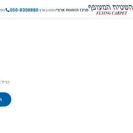
050-8308880
מרכז הזמנות ארצי
נופש בארץ
נופ
הדיל א
ח