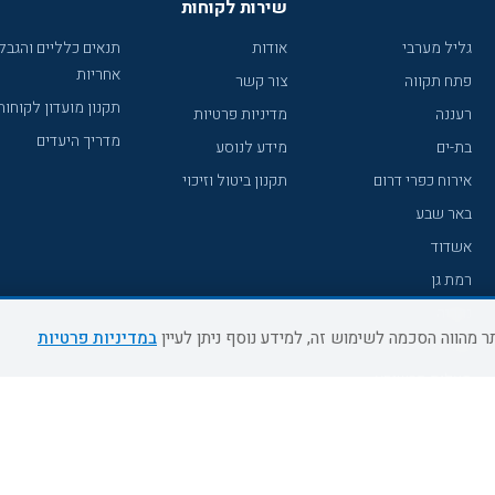
שירות לקוחות
גליל מערבי
אודות
תנאים כלליים והגבל
אחריות
פתח תקווה
צור קשר
תקנון מועדון לקוחות
רעננה
מדיניות פרטיות
מדריך היעדים
בת-ים
מידע לנוסע
אירוח כפרי דרום
תקנון ביטול וזיכוי
באר שבע
אשדוד
רמת גן
נהריה
במדיניות פרטיות
עכו
מעלות תרשיחא
רחובות
צפת
חדרה