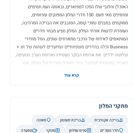
האוכל) והלובי שלו הפכו למפוארים, ובאותה העת חמימים
ומזמינים מאי פעם. 150 חדרי המלון המפנקים ומרווחים,
ממוקמים במבנים נמוכי קומה, הסובבים את הבריכה המרהיבה,
העומדת לרשות אורחי המלון. המלון מציע מבחר חדרים
המותאמים לאירוח של הרכבי מתארחים שונים, החל מחדרי
Business וכלה בחדרים משפחתיים המיועדים לשהות של זוג +
שלושה ילדים. את ארוחת הבוקר העשירה וארוחת הערב הטעימה,
תאכלו במסעדת "שיקגו", חדר האוכל המרכזי של המלון. אם
תהיו רעבים במהלך היום, תוכלו לגשת לקצה הצפוני של המתחם,
בו ממוקמת מסעדת "המערה". שם תוכלו ליהנות מסנק-בר קליל,
בזמן שהילדים משתעשעים בפלייסטיישן באמריקנה קידז קלאב
או שוחים בבריכה. לאחר ארוחת הערב, תוכלו להתרענן במאפים
ומשקאות חריפים, קלים או חמים בלובי בר של המלון. בין
מתקני המלון
השירותים המפנקים שמעניק המלון לאורחיו, ניתן למצוא את חדר
ה- Business Lounge (המכיל שתי עמדות מחשב וחיבור
בריכה אקטיבית
בריכת פעוטון
סאונה
לאינטרנט) ואת מועדון הילדים אמריקנה קידז קלאב. כל חדרי
חדר מסג`ים
טניס שולחן
סנוקר
מסעדה