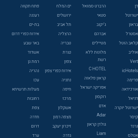
דן
הרברט סמואל
ים המלח
פתח תקווה
ישרוטל
סטאי
ירושלים
רעננה
בראון
ג'יקוב
תל אביב
בת-ים
אסטרל
אברהם
הרצליה
אירוח כפרי דרום
קלאב הוטל
מטיילים
טבריה
באר שבע
אוליב
מלונות ללא
נצרת
אשדוד
רשת
Vert
צפון
רמת גן
C HOTEL
icHotels
אירוח כפרי צפון
נהריה
קראון פלאזה
פרימה
נתניה
עכו
אפריקה ישראל
אורכידאה
חיפה
מעלות תרשיחא
רוקסון
דניאל
מרכז
רחובות
אדם
ישרוטל יוקרה
אשקלון
צפת
Adar
קיסר
מצפה רמון
חדרה
גולדן קראון
גרנד
זיכרון יעקב
דרום
Liam
אטלס
גדרה
ערד