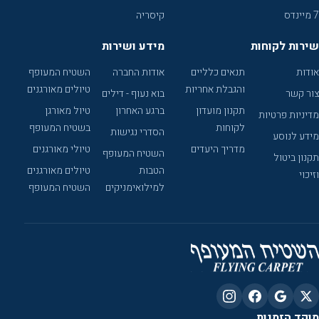
7 מיינדס
קיסריה
שירות לקוחות
מידע ושירות
אודות
תנאים כלליים
אודות החברה
השטיח המעופף
והגבלת אחריות
טיולים מאורגנים
צור קשר
בוא נעוף - דילים
תקנון מועדון
ברגע האחרון
טיול מאורגן
מדיניות פרטיות
לקוחות
בשטיח המעופף
הסדרי נגישות
מידע לנוסע
מדריך היעדים
טיולי מאורגנים
השטיח המעופף
תקנון ביטול
הטבות
טיולים מאורגנים
וזיכוי
למילואימניקים
השטיח המעופף
מוקד הזמנות