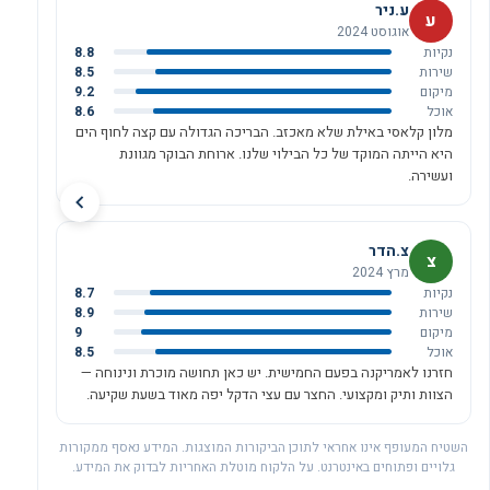
ע.ניר
ע
אוגוסט 2024
נקיות
8.8
שירות
8.5
מיקום
9.2
אוכל
8.6
מלון קלאסי באילת שלא מאכזב. הבריכה הגדולה עם קצה לחוף הים
היא הייתה המוקד של כל הבילוי שלנו. ארוחת הבוקר מגוונת
ועשירה.
צ.הדר
צ
מרץ 2024
נקיות
8.7
שירות
8.9
מיקום
9
אוכל
8.5
חזרנו לאמריקנה בפעם החמישית. יש כאן תחושה מוכרת ונינוחה —
הצוות ותיק ומקצועי. החצר עם עצי הדקל יפה מאוד בשעת שקיעה.
השטיח המעופף אינו אחראי לתוכן הביקורות המוצגות. המידע נאסף ממקורות
גלויים ופתוחים באינטרנט. על הלקוח מוטלת האחריות לבדוק את המידע.