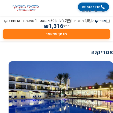
מרכז הזמנות
זמינים 07:00-21:00
אמריקנה
|
2 מבוגרים
|
2
לילות
|
30 אוגוסט
-
1 ספטמבר
|
ארוחת בוקר
₪
1,316
סה״כ
הזמן עכשיו
אמריקנה