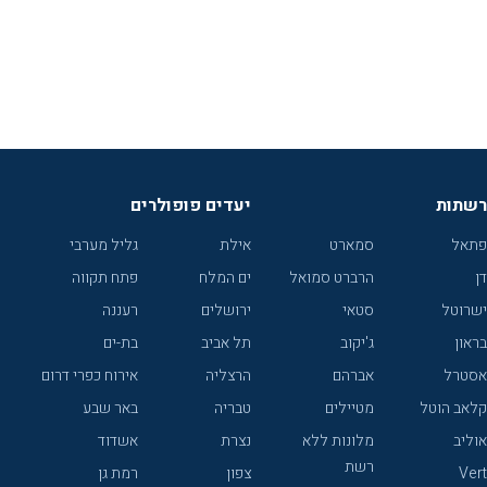
רשתות
יעדים פופולרים
פתאל
סמארט
אילת
גליל מערבי
דן
הרברט סמואל
ים המלח
פתח תקווה
ישרוטל
סטאי
ירושלים
רעננה
בראון
ג'יקוב
תל אביב
בת-ים
אסטרל
אברהם
הרצליה
אירוח כפרי דרום
קלאב הוטל
מטיילים
טבריה
באר שבע
אוליב
מלונות ללא
נצרת
אשדוד
רשת
Vert
צפון
רמת גן