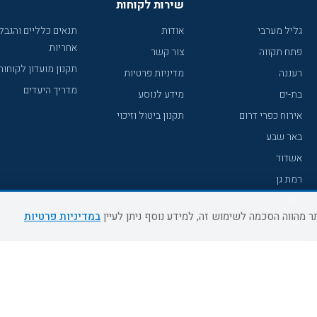
שירות לקוחות
גליל מערבי
אודות
תנאים כלליים והגבל
אחריות
פתח תקווה
צור קשר
תקנון מועדון לקוחות
רעננה
מדיניות פרטיות
מדריך היעדים
בת-ים
מידע לנוסע
אירוח כפרי דרום
תקנון ביטול וזיכוי
באר שבע
אשדוד
רמת גן
נהריה
במדיניות פרטיות
עכו
מעלות תרשיחא
רחובות
צפת
חדרה