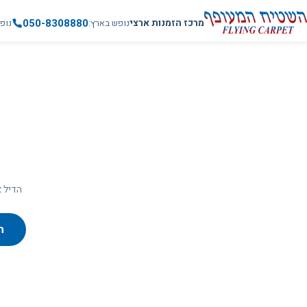
050-8308880
מרכז הזמנות ארצי
נופש בארץ
נופ
הדיל א
ח