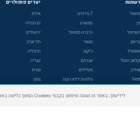
רשתות
יעדים פופולרים
פתאל
7 מיינדס
אילת
דן
סמארט
ים המלח
ישרוטל
הרברט סמואל
ירושלים
בראון
סטאי
תל אביב
אסטרל
ג'יקוב
הרצליה
קלאב הוטל
אברהם
טבריה
אוליב
מטיילים
נצרת
Vert
מלונות ללא רשת
צפון
icHotels
C HOTEL
אירוח כפרי צפון
לידיעתך, באתר זה נעשה שימוש בקבצי Cookies המשך גלישה באתר מהווה הסכמה לשימוש זה, למידע נוסף ניתן לעיין
פרימה
קראון פלאזה
נתניה
אורכידאה
אפריקה ישראל
חיפה
דניאל
רוקסון
מרכז
ישרוטל יוקרה
אדם
אשקלון
קיסר
Adar
מצפה רמון