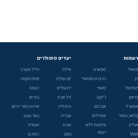
רשתות
יעדים פופולרים
פתאל
סמארט
אילת
גליל מערבי
דן
הרברט סמואל
ים המלח
פתח תקווה
ישרוטל
סטאי
ירושלים
רעננה
בראון
ג'יקוב
תל אביב
בת-ים
אסטרל
אברהם
הרצליה
אירוח כפרי דרום
קלאב הוטל
מטיילים
טבריה
באר שבע
אוליב
מלונות ללא
נצרת
אשדוד
רשת
Vert
צפון
רמת גן