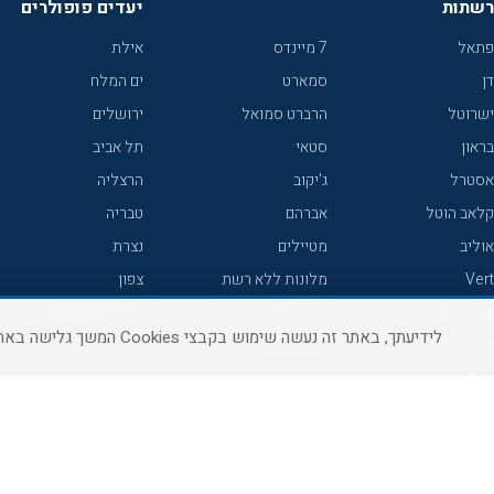
רשתות
יעדים פופולרים
פתאל
7 מיינדס
אילת
דן
סמארט
ים המלח
ישרוטל
הרברט סמואל
ירושלים
בראון
סטאי
תל אביב
אסטרל
ג'יקוב
הרצליה
קלאב הוטל
אברהם
טבריה
אוליב
מטיילים
נצרת
Vert
מלונות ללא רשת
צפון
icHotels
C HOTEL
אירוח כפרי צפון
לידיעתך, באתר זה נעשה שימוש בקבצי Cookies המשך גלישה באתר מהווה הסכמה לשימוש זה, למידע נוסף ניתן לעיין
פרימה
קראון פלאזה
נתניה
אורכידאה
אפריקה ישראל
חיפה
דניאל
רוקסון
מרכז
ישרוטל יוקרה
אדם
אשקלון
קיסר
Adar
מצפה רמון