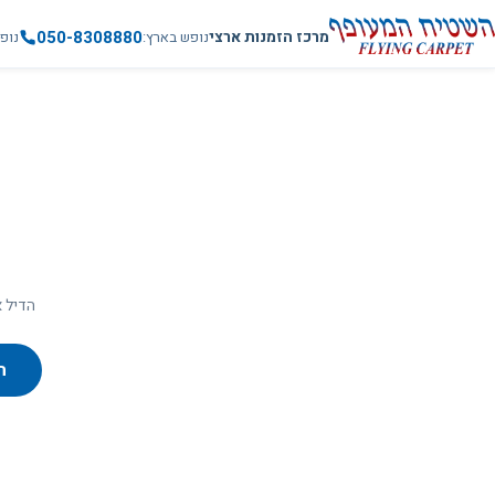
050-8308880
מרכז הזמנות ארצי
נופש בארץ
נופ
הדיל א
ח