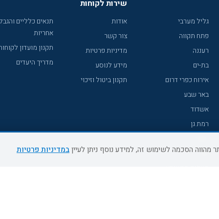
שירות לקוחות
גליל מערבי
אודות
תנאים כלליים והגבל
אחריות
פתח תקווה
צור קשר
תקנון מועדון לקוחות
רעננה
מדיניות פרטיות
מדריך היעדים
בת-ים
מידע לנוסע
אירוח כפרי דרום
תקנון ביטול וזיכוי
באר שבע
אשדוד
רמת גן
נהריה
במדיניות פרטיות
עכו
מעלות תרשיחא
רחובות
צפת
חדרה