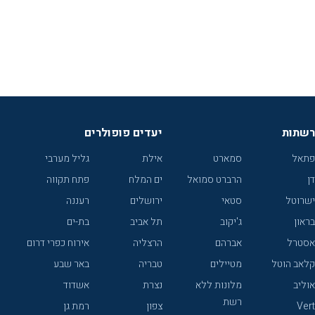
רשתות
יעדים פופולרים
פתאל
סמארט
אילת
גליל מערבי
דן
הרברט סמואל
ים המלח
פתח תקווה
ישרוטל
סטאי
ירושלים
רעננה
בראון
ג'יקוב
תל אביב
בת-ים
אסטרל
אברהם
הרצליה
אירוח כפרי דרום
קלאב הוטל
מטיילים
טבריה
באר שבע
אוליב
מלונות ללא
נצרת
אשדוד
רשת
Vert
צפון
רמת גן