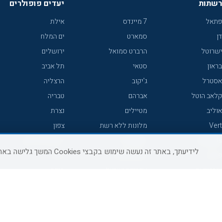
רשתות
יעדים פופולרים
פתאל
7 מיינדס
אילת
דן
סמארט
ים המלח
ישרוטל
הרברט סמואל
ירושלים
בראון
סטאי
תל אביב
אסטרל
ג'יקוב
הרצליה
קלאב הוטל
אברהם
טבריה
אוליב
מטיילים
נצרת
Vert
מלונות ללא רשת
צפון
icHotels
C HOTEL
אירוח כפרי צפון
לידיעתך, באתר זה נעשה שימוש בקבצי Cookies המשך גלישה באתר מהווה הסכמה לשימוש זה, למידע נוסף ניתן לעיין
פרימה
קראון פלאזה
נתניה
אורכידאה
אפריקה ישראל
חיפה
דניאל
רוקסון
מרכז
ישרוטל יוקרה
אדם
אשקלון
קיסר
Adar
מצפה רמון