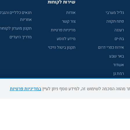
שירות לקוחות
גליל מערבי
אודות
תנאים כלליים והגבל
אחריות
פתח תקווה
צור קשר
תקנון מועדון לקוחות
רעננה
מדיניות פרטיות
מדריך היעדים
בת-ים
מידע לנוסע
אירוח כפרי דרום
תקנון ביטול וזיכוי
באר שבע
אשדוד
רמת גן
נהריה
במדיניות פרטיות
עכו
מעלות תרשיחא
רחובות
צפת
חדרה