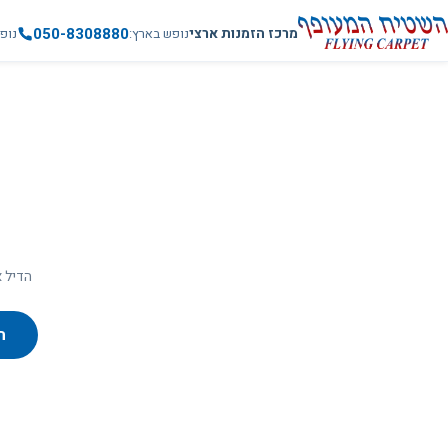
050-8308880
מרכז הזמנות ארצי
נופש בארץ
נופ
הדיל א
ח