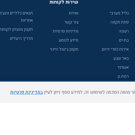
שירות לקוחות
גליל מערבי
אודות
תנאים כלליים והגבל
אחריות
פתח תקווה
צור קשר
תקנון מועדון לקוחות
רעננה
מדיניות פרטיות
מדריך היעדים
בת-ים
מידע לנוסע
אירוח כפרי דרום
תקנון ביטול וזיכוי
באר שבע
אשדוד
רמת גן
נהריה
במדיניות פרטיות
עכו
מעלות תרשיחא
רחובות
צפת
חדרה