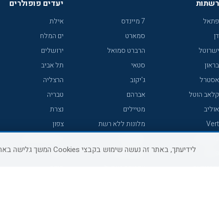
רשתות
יעדים פופולרים
פתאל
7 מיינדס
אילת
דן
סמארט
ים המלח
ישרוטל
הרברט סמואל
ירושלים
בראון
סטאי
תל אביב
אסטרל
ג'יקוב
הרצליה
קלאב הוטל
אברהם
טבריה
אוליב
מטיילים
נצרת
Vert
מלונות ללא רשת
צפון
icHotels
C HOTEL
אירוח כפרי צפון
לידיעתך, באתר זה נעשה שימוש בקבצי Cookies המשך גלישה באתר מהווה הסכמה לשימוש זה, למידע נוסף ניתן לעיין
פרימה
קראון פלאזה
נתניה
אורכידאה
אפריקה ישראל
חיפה
דניאל
רוקסון
מרכז
ישרוטל יוקרה
אדם
אשקלון
קיסר
Adar
מצפה רמון