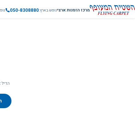
050-8308880
מרכז הזמנות ארצי
נופש בארץ
נופ
הדיל א
ח