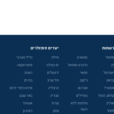
רשתות
יעדים פופולרים
פתאל
סמארט
אילת
גליל מערבי
דן
הרברט סמואל
ים המלח
פתח תקווה
ישרוטל
סטאי
ירושלים
רעננה
בראון
ג'יקוב
תל אביב
בת-ים
אסטרל
אברהם
הרצליה
אירוח כפרי דרום
קלאב הוטל
מטיילים
טבריה
באר שבע
אוליב
מלונות ללא
נצרת
אשדוד
רשת
Vert
צפון
רמת גן