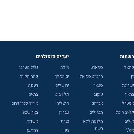
רשתות
יעדים פופולרים
פתאל
סמארט
אילת
גליל מערבי
דן
הרברט סמואל
ים המלח
פתח תקווה
ישרוטל
סטאי
ירושלים
רעננה
בראון
ג'יקוב
תל אביב
בת-ים
אסטרל
אברהם
הרצליה
אירוח כפרי דרום
קלאב הוטל
מטיילים
טבריה
באר שבע
אוליב
מלונות ללא
נצרת
אשדוד
רשת
Vert
צפון
רמת גן