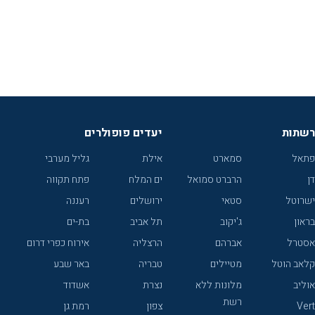
רשתות
יעדים פופולרים
פתאל
סמארט
אילת
גליל מערבי
דן
הרברט סמואל
ים המלח
פתח תקווה
ישרוטל
סטאי
ירושלים
רעננה
בראון
ג'יקוב
תל אביב
בת-ים
אסטרל
אברהם
הרצליה
אירוח כפרי דרום
קלאב הוטל
מטיילים
טבריה
באר שבע
אוליב
מלונות ללא
נצרת
אשדוד
רשת
Vert
צפון
רמת גן