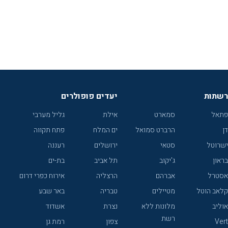
רשתות
יעדים פופולרים
פתאל
סמארט
אילת
גליל מערבי
דן
הרברט סמואל
ים המלח
פתח תקווה
ישרוטל
סטאי
ירושלים
רעננה
בראון
ג'יקוב
תל אביב
בת-ים
אסטרל
אברהם
הרצליה
אירוח כפרי דרום
קלאב הוטל
מטיילים
טבריה
באר שבע
אוליב
מלונות ללא
נצרת
אשדוד
רשת
Vert
צפון
רמת גן