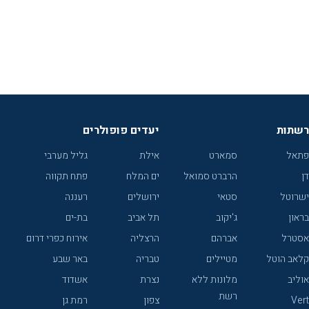
רשתות
יעדים פופולרים
פתאל
סמארט
אילת
גליל מערבי
דן
הרברט סמואל
ים המלח
פתח תקווה
ישרוטל
סטאי
ירושלים
רעננה
בראון
ג'יקוב
תל אביב
בת-ים
אסטרל
אברהם
הרצליה
אירוח כפרי דרום
קלאב הוטל
מטיילים
טבריה
באר שבע
אוליב
מלונות ללא
נצרת
אשדוד
רשת
Vert
צפון
רמת גן