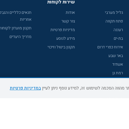
שירות לקוחות
גליל מערבי
אודות
תנאים כלליים והגבל
אחריות
פתח תקווה
צור קשר
תקנון מועדון לקוחות
רעננה
מדיניות פרטיות
מדריך היעדים
בת-ים
מידע לנוסע
אירוח כפרי דרום
תקנון ביטול וזיכוי
באר שבע
אשדוד
רמת גן
נהריה
במדיניות פרטיות
עכו
מעלות תרשיחא
רחובות
צפת
חדרה