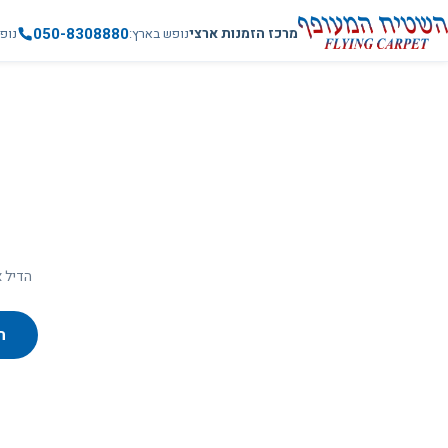
050-8308880
מרכז הזמנות ארצי
נופש בארץ
נופ
הדיל א
ח