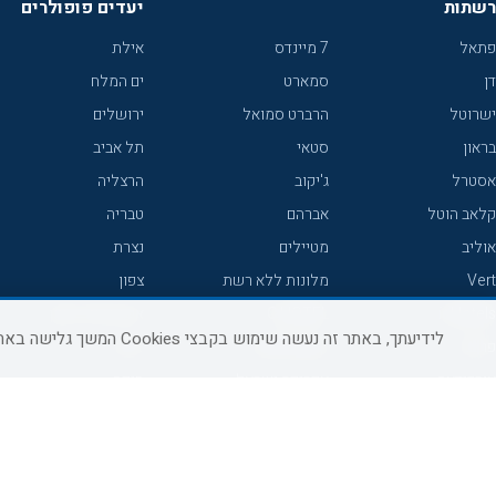
רשתות
יעדים פופולרים
פתאל
7 מיינדס
אילת
דן
סמארט
ים המלח
ישרוטל
הרברט סמואל
ירושלים
בראון
סטאי
תל אביב
אסטרל
ג'יקוב
הרצליה
קלאב הוטל
אברהם
טבריה
אוליב
מטיילים
נצרת
Vert
מלונות ללא רשת
צפון
icHotels
C HOTEL
אירוח כפרי צפון
לידיעתך, באתר זה נעשה שימוש בקבצי Cookies המשך גלישה באתר מהווה הסכמה לשימוש זה, למידע נוסף ניתן לעיין
פרימה
קראון פלאזה
נתניה
אורכידאה
אפריקה ישראל
חיפה
דניאל
רוקסון
מרכז
ישרוטל יוקרה
אדם
אשקלון
קיסר
Adar
מצפה רמון