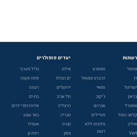
רשתות
יעדים פופולרים
פתאל
סמארט
אילת
גליל מערבי
דן
הרברט סמואל
ים המלח
פתח תקווה
ישרוטל
סטאי
ירושלים
רעננה
בראון
ג'יקוב
תל אביב
בת-ים
אסטרל
אברהם
הרצליה
אירוח כפרי דרום
קלאב הוטל
מטיילים
טבריה
באר שבע
אוליב
מלונות ללא
נצרת
אשדוד
רשת
Vert
צפון
רמת גן