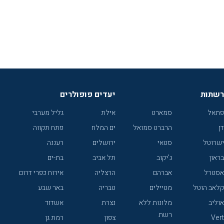
רשתות
יעדים פופולרים
פתאל
סמארט
אילת
גליל מערבי
דן
הרברט סמואל
ים המלח
פתח תקווה
ישרוטל
סטאי
ירושלים
רעננה
בראון
ג'יקוב
תל אביב
בת-ים
אסטרל
אברהם
הרצליה
אירוח כפרי דרום
קלאב הוטל
מטיילים
טבריה
באר שבע
אוליב
מלונות ללא
נצרת
אשדוד
רשת
Vert
צפון
רמת גן