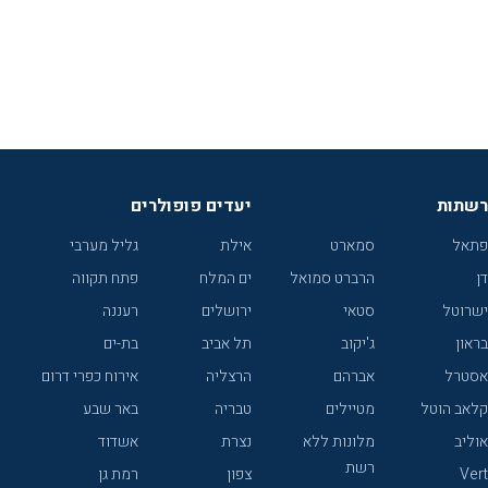
רשתות
יעדים פופולרים
פתאל
סמארט
אילת
גליל מערבי
דן
הרברט סמואל
ים המלח
פתח תקווה
ישרוטל
סטאי
ירושלים
רעננה
בראון
ג'יקוב
תל אביב
בת-ים
אסטרל
אברהם
הרצליה
אירוח כפרי דרום
קלאב הוטל
מטיילים
טבריה
באר שבע
אוליב
מלונות ללא
נצרת
אשדוד
רשת
Vert
צפון
רמת גן