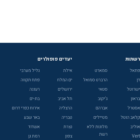
רשתות
יעדים פופולרים
פתאל
סמארט
אילת
גליל מערבי
דן
הרברט סמואל
ים המלח
פתח תקווה
ישרוטל
סטאי
ירושלים
רעננה
בראון
ג'יקוב
תל אביב
בת-ים
אסטרל
אברהם
הרצליה
אירוח כפרי דרום
קלאב הוטל
מטיילים
טבריה
באר שבע
אוליב
מלונות ללא
נצרת
אשדוד
רשת
Vert
צפון
רמת גן