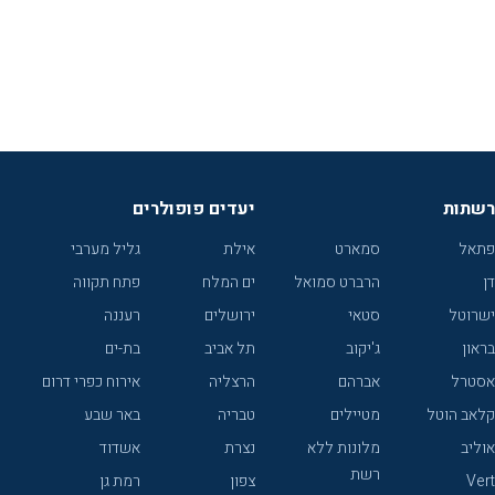
רשתות
יעדים פופולרים
פתאל
סמארט
אילת
גליל מערבי
דן
הרברט סמואל
ים המלח
פתח תקווה
ישרוטל
סטאי
ירושלים
רעננה
בראון
ג'יקוב
תל אביב
בת-ים
אסטרל
אברהם
הרצליה
אירוח כפרי דרום
קלאב הוטל
מטיילים
טבריה
באר שבע
אוליב
מלונות ללא
נצרת
אשדוד
רשת
Vert
צפון
רמת גן