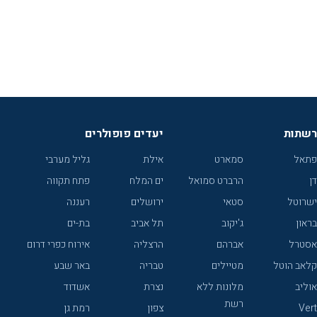
רשתות
יעדים פופולרים
פתאל
סמארט
אילת
גליל מערבי
דן
הרברט סמואל
ים המלח
פתח תקווה
ישרוטל
סטאי
ירושלים
רעננה
בראון
ג'יקוב
תל אביב
בת-ים
אסטרל
אברהם
הרצליה
אירוח כפרי דרום
קלאב הוטל
מטיילים
טבריה
באר שבע
אוליב
מלונות ללא
נצרת
אשדוד
רשת
Vert
צפון
רמת גן