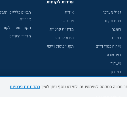
שירות לקוחות
גליל מערבי
אודות
תנאים כלליים והגבל
אחריות
פתח תקווה
צור קשר
תקנון מועדון לקוחות
רעננה
מדיניות פרטיות
מדריך היעדים
בת-ים
מידע לנוסע
אירוח כפרי דרום
תקנון ביטול וזיכוי
באר שבע
אשדוד
רמת גן
נהריה
במדיניות פרטיות
עכו
מעלות תרשיחא
רחובות
צפת
חדרה