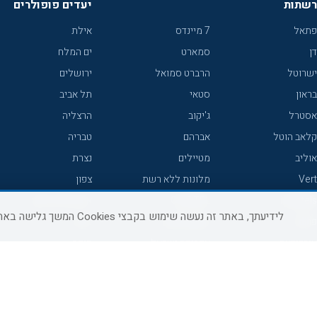
רשתות
יעדים פופולרים
פתאל
7 מיינדס
אילת
דן
סמארט
ים המלח
ישרוטל
הרברט סמואל
ירושלים
בראון
סטאי
תל אביב
אסטרל
ג'יקוב
הרצליה
קלאב הוטל
אברהם
טבריה
אוליב
מטיילים
נצרת
Vert
מלונות ללא רשת
צפון
icHotels
C HOTEL
אירוח כפרי צפון
לידיעתך, באתר זה נעשה שימוש בקבצי Cookies המשך גלישה באתר מהווה הסכמה לשימוש זה, למידע נוסף ניתן לעיין
פרימה
קראון פלאזה
נתניה
אורכידאה
אפריקה ישראל
חיפה
דניאל
רוקסון
מרכז
ישרוטל יוקרה
אדם
אשקלון
קיסר
Adar
מצפה רמון