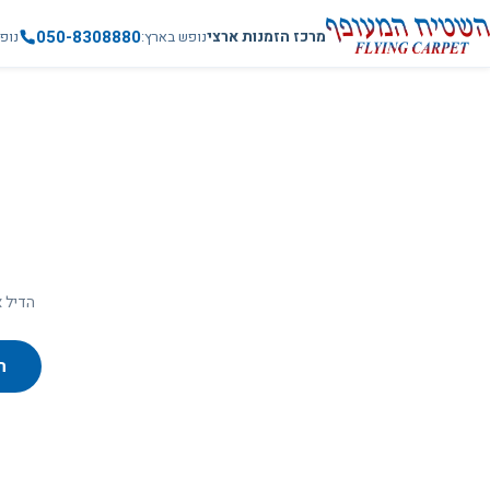
050-8308880
מרכז הזמנות ארצי
נופש בארץ
נופ
הדיל א
ח