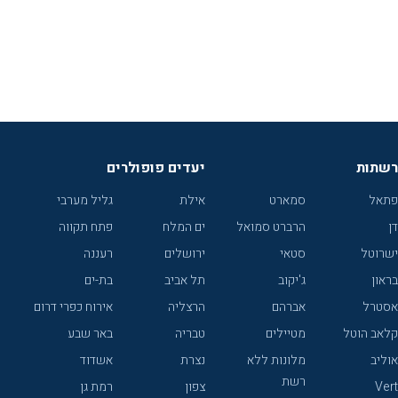
רשתות
יעדים פופולרים
פתאל
סמארט
אילת
גליל מערבי
דן
הרברט סמואל
ים המלח
פתח תקווה
ישרוטל
סטאי
ירושלים
רעננה
בראון
ג'יקוב
תל אביב
בת-ים
אסטרל
אברהם
הרצליה
אירוח כפרי דרום
קלאב הוטל
מטיילים
טבריה
באר שבע
אוליב
מלונות ללא
נצרת
אשדוד
רשת
Vert
צפון
רמת גן