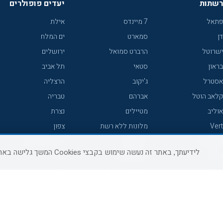
רשתות
יעדים פופולרים
פתאל
7 מיינדס
אילת
דן
סמארט
ים המלח
ישרוטל
הרברט סמואל
ירושלים
בראון
סטאי
תל אביב
אסטרל
ג'יקוב
הרצליה
קלאב הוטל
אברהם
טבריה
אוליב
מטיילים
נצרת
Vert
מלונות ללא רשת
צפון
icHotels
C HOTEL
אירוח כפרי צפון
לידיעתך, באתר זה נעשה שימוש בקבצי Cookies המשך גלישה באתר מהווה הסכמה לשימוש זה, למידע נוסף ניתן לעיין
פרימה
קראון פלאזה
נתניה
אורכידאה
אפריקה ישראל
חיפה
דניאל
רוקסון
מרכז
ישרוטל יוקרה
אדם
אשקלון
קיסר
Adar
מצפה רמון