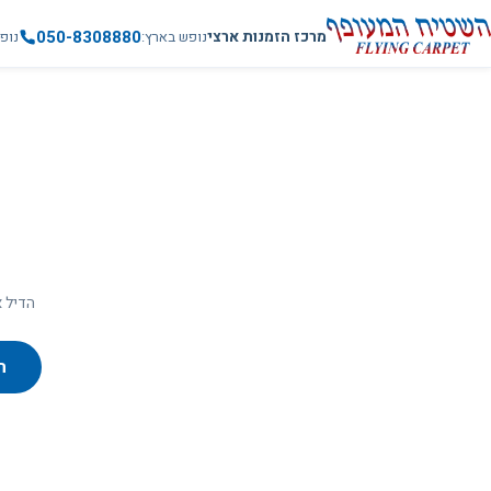
050-8308880
מרכז הזמנות ארצי
נופש בארץ
נופ
הדיל א
ח