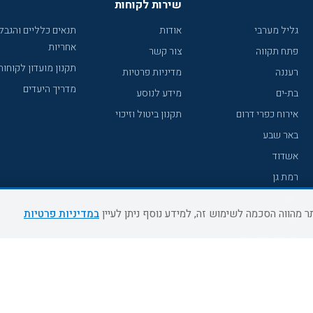
שירות לקוחות
גליל מערבי
אודות
תנאים כלליים והגבל
אחריות
פתח תקווה
צור קשר
תקנון מועדון לקוחות
רעננה
מדיניות פרטיות
מדריך היעדים
בת-ים
מידע לנוסע
אירוח כפרי דרום
תקנון ביטול וזיכוי
באר שבע
אשדוד
רמת גן
נהריה
במדיניות פרטיות
עכו
מעלות תרשיחא
רחובות
צפת
חדרה