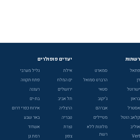
רשתות
יעדים פופולרים
פתאל
סמארט
אילת
גליל מערבי
דן
הרברט סמואל
ים המלח
פתח תקווה
ישרוטל
סטאי
ירושלים
רעננה
בראון
ג'יקוב
תל אביב
בת-ים
אסטרל
אברהם
הרצליה
אירוח כפרי דרום
קלאב הוטל
מטיילים
טבריה
באר שבע
אוליב
מלונות ללא
נצרת
אשדוד
רשת
Vert
צפון
רמת גן