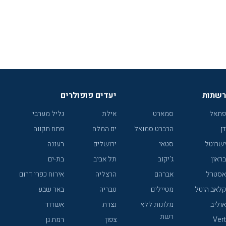
רשתות
יעדים פופולרים
פתאל
סמארט
אילת
גליל מערבי
דן
הרברט סמואל
ים המלח
פתח תקווה
ישרוטל
סטאי
ירושלים
רעננה
בראון
ג'יקוב
תל אביב
בת-ים
אסטרל
אברהם
הרצליה
אירוח כפרי דרום
קלאב הוטל
מטיילים
טבריה
באר שבע
אוליב
מלונות ללא
נצרת
אשדוד
רשת
Vert
צפון
רמת גן