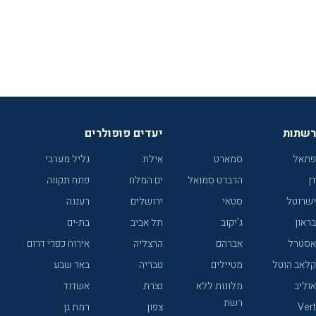
רשתות
יעדים פופולרים
פתאל
סמארט
אילת
גליל מערבי
דן
הרברט סמואל
ים המלח
פתח תקווה
ישרוטל
סטאי
ירושלים
רעננה
בראון
ג'יקוב
תל אביב
בת-ים
אסטרל
אברהם
הרצליה
אירוח כפרי דרום
קלאב הוטל
מטיילים
טבריה
באר שבע
אוליב
מלונות ללא
נצרת
אשדוד
רשת
Vert
צפון
רמת גן