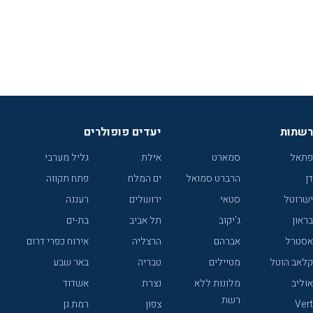
רשתות
יעדים פופולרים
פתאל
סמארט
אילת
גליל מערבי
דן
הרברט סמואל
ים המלח
פתח תקווה
ישרוטל
סטאי
ירושלים
רעננה
בראון
ג'יקוב
תל אביב
בת-ים
אסטרל
אברהם
הרצליה
אירוח כפרי דרום
קלאב הוטל
מטיילים
טבריה
באר שבע
אוליב
מלונות ללא
נצרת
אשדוד
רשת
Vert
צפון
רמת גן