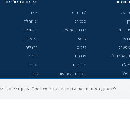
רשתות
יעדים פופולרים
פתאל
7 מיינדס
אילת
דן
סמארט
ים המלח
ישרוטל
הרברט סמואל
ירושלים
בראון
סטאי
תל אביב
אסטרל
ג'יקוב
הרצליה
קלאב הוטל
אברהם
טבריה
אוליב
מטיילים
נצרת
Vert
מלונות ללא רשת
צפון
icHotels
C HOTEL
אירוח כפרי צפון
לידיעתך, באתר זה נעשה שימוש בקבצי Cookies המשך גלישה באתר מהווה הסכמה לשימוש זה, למידע נוסף ניתן לעיין
פרימה
קראון פלאזה
נתניה
אורכידאה
אפריקה ישראל
חיפה
דניאל
רוקסון
מרכז
ישרוטל יוקרה
אדם
אשקלון
קיסר
Adar
מצפה רמון