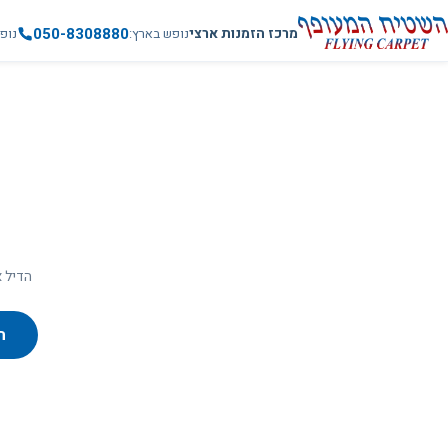
050-8308880
מרכז הזמנות ארצי
נופש בארץ
נופ
הדיל א
ח