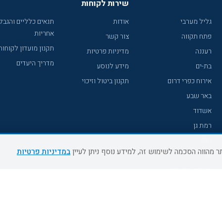
שירות לקוחות
גליל מערבי
אודות
תנאים כלליים והגבל
אחריות
פתח תקווה
צור קשר
תקנון מועדון לקוחות
רעננה
מדיניות פרטיות
מדריך היעדים
בת-ים
מידע לנוסע
אירוח כפרי דרום
תקנון ביטול וזיכוי
באר שבע
אשדוד
רמת גן
נהריה
במדיניות פרטיות
עכו
מעלות תרשיחא
רחובות
צפת
חדרה