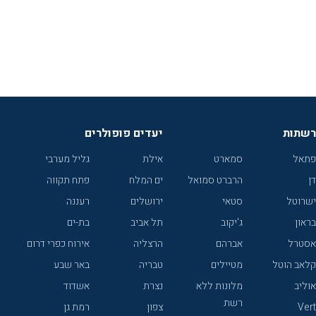
רשתות
יעדים פופולרים
פתאל
סמארט
אילת
גליל מערבי
דן
הרברט סמואל
ים המלח
פתח תקווה
ישרוטל
סטאי
ירושלים
רעננה
בראון
ג'יקוב
תל אביב
בת-ים
אסטרל
אברהם
הרצליה
אירוח כפרי דרום
קלאב הוטל
מטיילים
טבריה
באר שבע
אוליב
מלונות ללא
נצרת
אשדוד
רשת
Vert
צפון
רמת גן