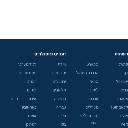
רשתות
יעדים פופולרים
פתאל
סמארט
אילת
גליל מערבי
דן
הרברט סמואל
ים המלח
פתח תקווה
ישרוטל
סטאי
ירושלים
רעננה
בראון
ג'יקוב
תל אביב
בת-ים
אסטרל
אברהם
הרצליה
אירוח כפרי דרום
קלאב הוטל
מטיילים
טבריה
באר שבע
אוליב
מלונות ללא
נצרת
אשדוד
רשת
Vert
צפון
רמת גן