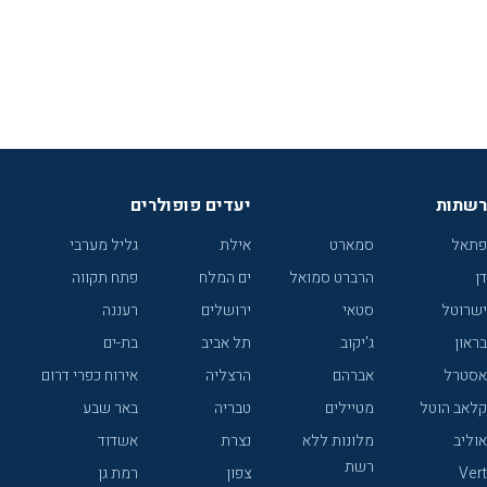
רשתות
יעדים פופולרים
פתאל
סמארט
אילת
גליל מערבי
דן
הרברט סמואל
ים המלח
פתח תקווה
ישרוטל
סטאי
ירושלים
רעננה
בראון
ג'יקוב
תל אביב
בת-ים
אסטרל
אברהם
הרצליה
אירוח כפרי דרום
קלאב הוטל
מטיילים
טבריה
באר שבע
אוליב
מלונות ללא
נצרת
אשדוד
רשת
Vert
צפון
רמת גן